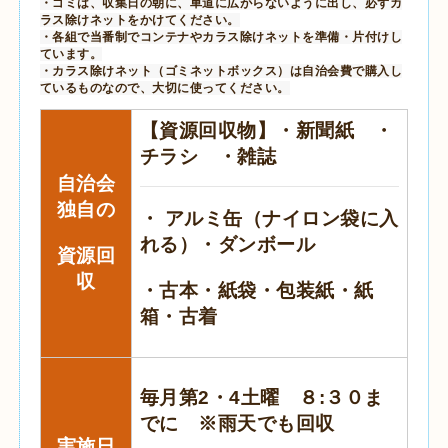
・ゴミは、収集日の朝に、車道に広がらないように出し、必ずカ
ラス除けネットをかけてください。
・各組で当番制でコンテナやカラス除けネットを準備・片付けし
ています。
・カラス除けネット（ゴミネットボックス）は自治会費で購入し
ているものなので、大切に使ってください。
【資源回収物】・新聞紙 ・
チラシ ・雑誌
自治会
独自の
・ アルミ缶（ナイロン袋に入
れる）・ダンボール
資源回
収
・古本・紙袋・包装紙・紙
箱・古着
毎月第2・4土曜 ８:３０ま
でに ※雨天でも回収
実施日