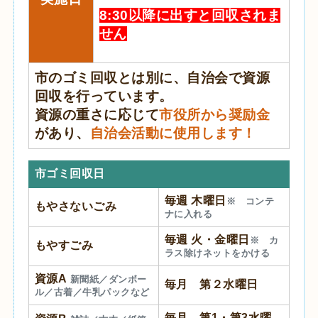
8:30以降に出すと回収されま
せん
市のゴミ回収とは別に、自治会で資源
回収を行っています。
資源の重さに応じて
市役所から奨励金
があり、
自治会活動に使用します！
市ゴミ回収日
毎週 木曜日
※ コンテ
もやさないごみ
ナに入れる
毎週 火・金曜日
※ カ
もやすごみ
ラス除けネットをかける
資源A
新聞紙／ダンボー
毎月 第２水曜日
ル／古着／牛乳パックなど
毎月 第1・第3水曜