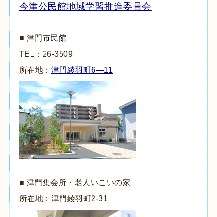
今津公民館地域学習推進委員会
■ 津門
市民館
TEL：
26-3509
所在地：
津門綾羽町6―11
■ 津門集会所・老人いこいの家
所在地：津門綾羽町
2-31