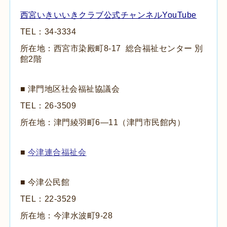
西宮いきいいきクラブ公式チャンネルYouTube
TEL：34-3334
所在地：
西宮市染殿町
8-17
総合福祉センター 別
館2階
■ 津門地区社会福祉協議会
TEL：
26-3509
所在地：津門綾羽町6―11（津門市民館内）
■
今津連合福祉会
■ 今津公民館
TEL：
22-3529
所在地：今津水波町
9-28