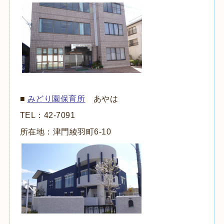
■
みどり園保育所
あやは
TEL：
42-7091
所在地：津門綾羽町
6-10