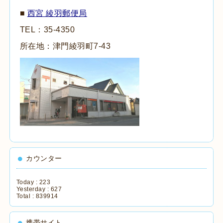
■
西宮 綾羽郵便局
TEL：35
-4350
所在地：津門綾羽町7-43
カウンター
Today :
223
Yesterday :
627
Total :
839914
携帯サイト