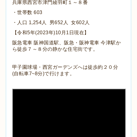
兵庫県西宮市津門綾羽町１～８番
・世帯数 603
・人口 1,254人 男652人 女602人
【令和5年(2023年)10月1日現在】
阪急電車 阪神国道駅、阪急・阪神電車 今津駅か
ら徒歩７～８分の静かな住宅街です。
甲子園球場・西宮ガーデンズへは徒歩約２０分
(自転車7~8分)で行けます。