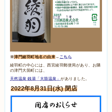
※
津門綾羽町地名の由来
→
こちら
綾羽町の中心には、西宮綾羽郵便局があり、お隣
の津門大箇町には、
天然温泉 銭湯「大箇温泉」
がありました。
2022年8月31日(水) 閉店