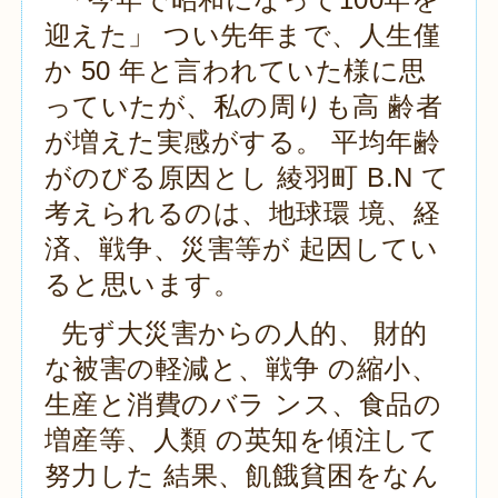
迎えた」 つい先年まで、人生僅
か 50 年と言われていた様に思
っていたが、私の周りも高 齢者
が増えた実感がする。 平均年齢
がのびる原因とし 綾羽町 B.N て
考えられるのは、地球環 境、経
済、戦争、災害等が 起因してい
ると思います。
先ず大災害からの人的、 財的
な被害の軽減と、戦争 の縮小、
生産と消費のバラ ンス、食品の
増産等、人類 の英知を傾注して
努力した 結果、飢餓貧困をなん