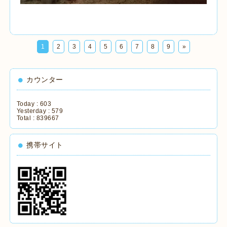
1
2
3
4
5
6
7
8
9
»
カウンター
Today :
603
Yesterday :
579
Total :
839667
携帯サイト