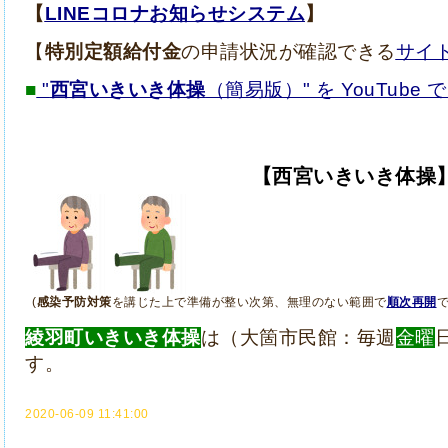
【
LINEコロナお知らせシステム
】
【
特別定額給付金
の申請状況が確認できる
サイ
■
"
西宮いきいき体操
（簡易版）" を YouTube 
【西宮いきいき体操
(
感染予防対策
を講じた上で準備が整い次第、無理のない範囲で
順次再開
綾羽町
いきいき体操
は（大箇市民館：毎週
金曜
す。
2020-06-09 11:41:00