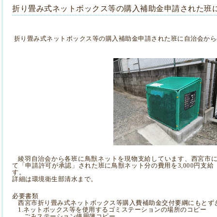
折り畳み式ネットボックス等の購入補助金申請された班
折り畳み式ネットボックス等の購入補助金申請された班
に
自治会から
綾羽
自治会から各班に鳥獣ネットを現物支給していま
す、西宮市
て
「
申請
許可
が
承認」された班に鳥獣ネット分の費用を3,000円支給
す。
詳細は環境衛生部清水まで
。
必要書類
西宮市折り畳み式ネットボックス等購入費補助金交付要綱にもとず
1.
ネットボックス等を使用するゴミステーションの場所のコピー
ごみステーション使用簿
コピー