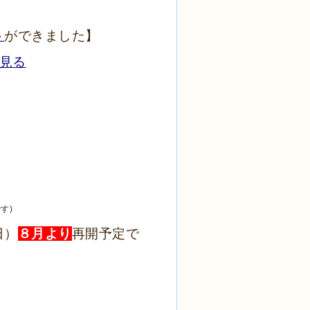
ト
ができました】
で見る
】
です
)
日）
８月より
再開予
定で