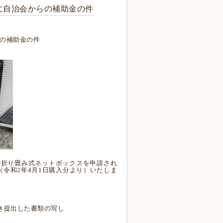
に自治会からの補助金の件
の補助金の件
に
折り畳み式ネットボックス
を
申請され
（令和2年4月
1日購入分
より）いたしま
き提出
した
書類
の写し