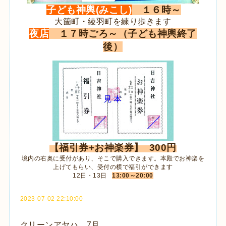
子ども神輿(みこし)
１６時～
大箇町・綾羽町を練り歩きます
夜店
１７時ごろ～（子ども神輿終了
後）
【福引券+お神楽券】 300円
境内の右奥に受付があり、そこで購入できます。本殿でお神楽を
上げてもらい、受付の横で福引ができます
12日・13日
13:00～20:00
2023-07-02 22:10:00
クリーンアヤハ 7月