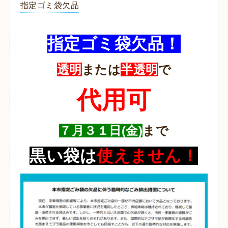
指定ゴミ袋欠品
指定ゴミ袋欠品！
透明
または
半透明
で
代用可
７月３１日(金)
まで
黒い袋は
使えません！