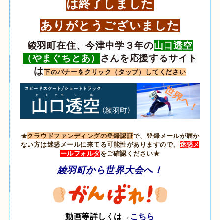
は終了しました
ありがとうございました
綾羽町在住、今津中学３年の
山口透空
（やまぐちとあ）
さんを応援するサイト
は
下のバナーをクリック（タップ）してください
★
クラウドファンディングの登録認証
で、登録メールが届か
ない方は迷惑メールに来てる可能性がありますので、
迷惑メ
ールフォルダ
をご確認ください★
綾羽町から世界大会へ！
動画等詳しくは→
こちら