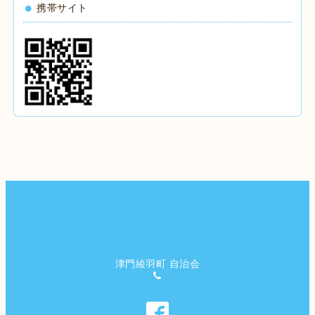
携帯サイト
津門綾羽町 自治会