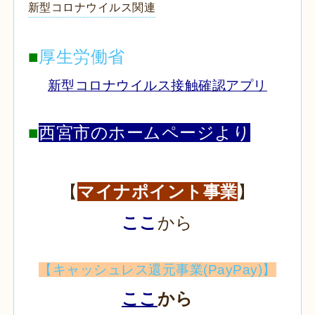
新型コロナウイルス関連
■
厚生労働省
新型コロナウイルス接触確認アプリ
■
西宮市のホームページより
【
マイナポイント事業
】
ここ
から
【キャッシュレス還元事業(PayPay)】
ここ
から