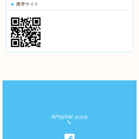
携帯サイト
津門綾羽町 自治会