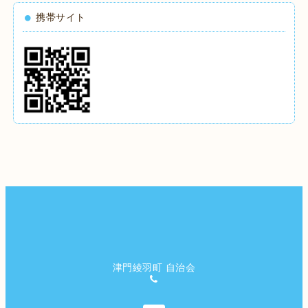
携帯サイト
津門綾羽町 自治会