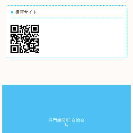
携帯サイト
津門綾羽町 自治会