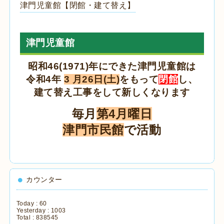
津門児童館【閉館・建て替え】
津門児童館
昭和46(1971)年にできた津門児童館は
令和4年
3 月26日(土)
をもって
閉館
し、
建て替え工事をして新しくなります
毎月
第4月曜日
津門市民館
で活動
カウンター
Today :
60
Yesterday :
1003
Total :
838545