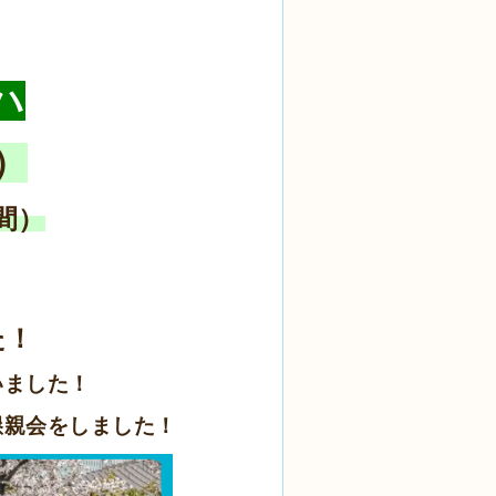
ハ
）
間）
た！
いました！
懇親会をしました！