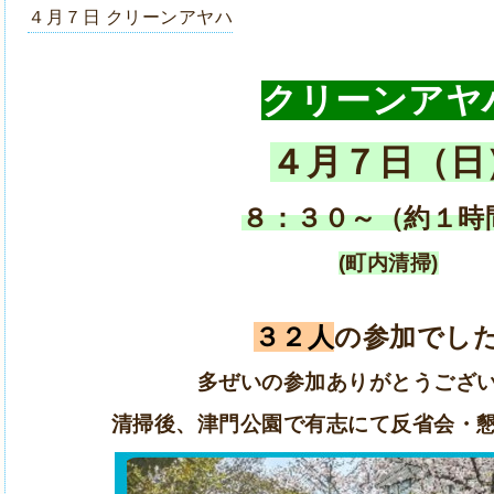
４月７日 クリーンアヤハ
クリーンアヤ
４月７日（日
８：３０～（約１時
(町内清掃)
３２人
の参加でし
多ぜいの参加ありがとうござ
清掃後、津門公園で有志にて反省会・