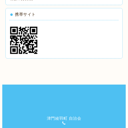
携帯サイト
津門綾羽町 自治会