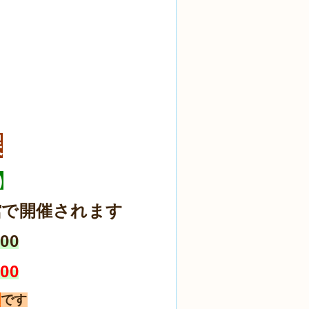
展
)
市民館で開催されます
:00
:00
展
です