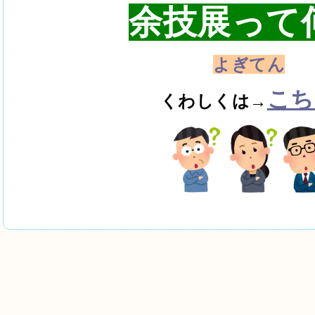
余技展って
よぎてん
こち
くわしくは→