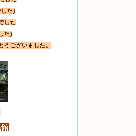
した)
加でした
した)
とうございました。
)
民館