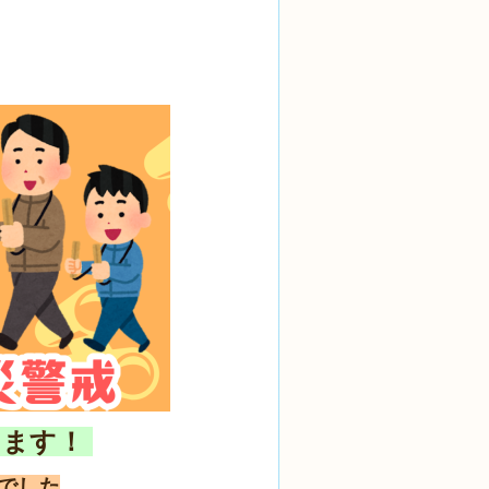
します！
でした