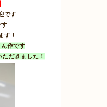
～
迎です
です
ます！
さん作です
いただきました！