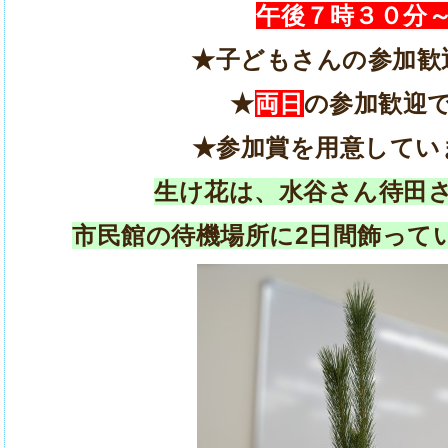
午後７時３０分
★子どもさんの参加歓
★
両日
の参加歓迎
★参加賞を用意してい
生け花は、水谷さん待田
市民館の待機場所に2日間飾って