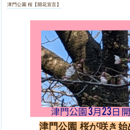
津門公園 桜【開花宣言】
津門公園 桜が咲き始